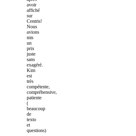
avoir
affiché
sur
Centris!
Nous
avions
mis
un
prix
juste
sans
exagéré.
Kim
est
très
compétente,
compréhensive,
patiente
(
beaucoup
de
texto
et
questions)
,