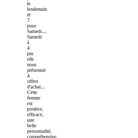
le
lendemain
et
7
pour
Samedi....
Samedi
à
4
pm
elle
nous
présentait
4
offres
d'achat....
Cette
femme
est
positive,
efficace,
une
belle
personnalité,
compréhensive,