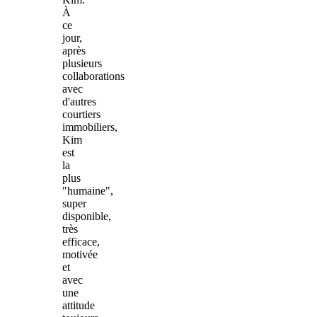
À
ce
jour,
après
plusieurs
collaborations
avec
d'autres
courtiers
immobiliers,
Kim
est
la
plus
"humaine",
super
disponible,
très
efficace,
motivée
et
avec
une
attitude